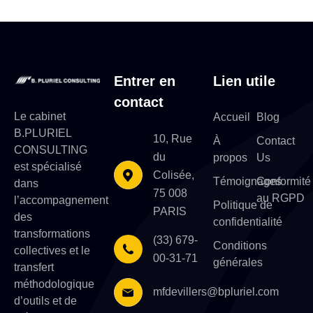
Entrer en
Lien utile
contact
Le cabinet
Accueil
Blog
B.PLURIEL
10, Rue
À
Contact
CONSULTING
du
propos
Us
est spécialisé
Colisée,
Témoignages
Conformité
dans
75 008
au RGPD
l’accompagnement
Politique de
PARIS
des
confidentialité
transformations
(33) 679-
Conditions
collectives et le
00-31-71
générales
transfert
méthodologique
mfdevillers@bpluriel.com
d’outils et de