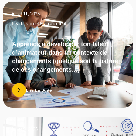
juillet 11, 2025
Leadership et Management
Apprends à développer ton talent
d’animateur dans un contexte de
changements (quelque soit la nature
de ces changements…)
Lire La Suite
juillet 9, 2025