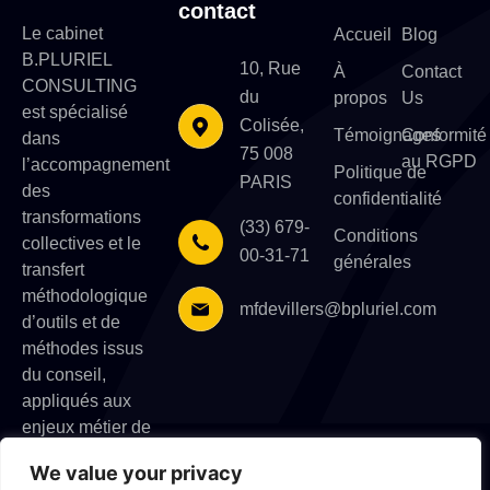
contact
Le cabinet
Accueil
Blog
B.PLURIEL
10, Rue
À
Contact
CONSULTING
du
propos
Us
est spécialisé
Colisée,
Témoignages
Conformité
dans
75 008
au RGPD
l’accompagnement
Politique de
PARIS
des
confidentialité
transformations
(33) 679-
Conditions
collectives et le
00-31-71
générales
transfert
méthodologique
mfdevillers@bpluriel.com
d’outils et de
méthodes issus
du conseil,
appliqués aux
enjeux métier de
l’entreprise.
We value your privacy