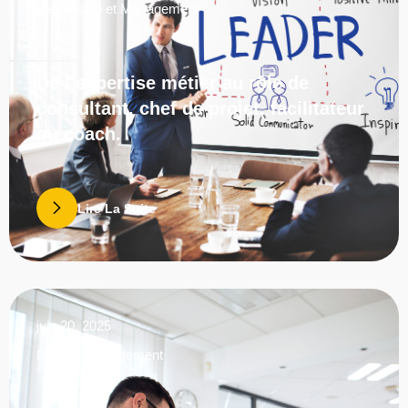
Leadership et Management
De l’expertise métier au rôle de
consultant, chef de projet, facilitateur
ou coach.
Lire La Suite
juin 20, 2025
DRH et Management