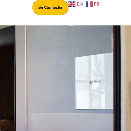
EN
FR
Se Connecter
t