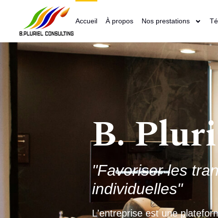
Accueil
À propos
Nos prestations
Té
B. Plur
"Impulser des tran
individuelles"
L’entreprise est une platefo