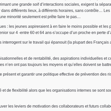
xprimant une grande soif d’interactions sociales, exigent la sépar
er dans différents lieux, à différents horaires, sans contrôle… L
 une minorité seulement est prête faire le pas…
eçues : les jeunes aspireraient à en faire le moins possible et les
1 senior sur 4 -entre 60 et 64 ans-s’occupe d’un proche en pert
nterrogent sur le travail qui épanouit (la plupart des Français a
tionnelles et de rentabilité, des aspirations individuelles et c
s n’en ont pas toujours les moyens et qu’elles doivent se battre
r le présent et garantir une politique effective de prévention des 
 et de flexibilité alors que les organisations internes se sont sou
trouver les leviers de motivation des collaborateurs et futurs coll