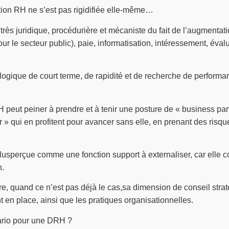
tion RH ne s’est pas rigidifiée elle-même…
 très juridique, procédurière et mécaniste du fait de l’augmenta
ur le secteur public), paie, informatisation, intéressement, éval
logique de court terme, de rapidité et de recherche de performa
H peut peiner à prendre et à tenir une posture de « business part
r » qui en profitent pour avancer sans elle, en prenant des risq
lusperçue comme une fonction support à externaliser, car elle co
n.
e, quand ce n’est pas déjà le cas,sa dimension de conseil strat
n place, ainsi que les pratiques organisationnelles.
nario pour une DRH ?