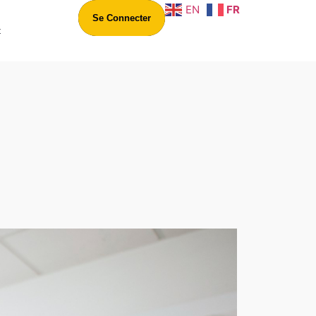
EN
FR
Se Connecter
t