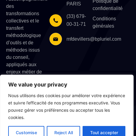
Politique de
PARIS
des
confidentialité
transformations
(33) 679-
Conditions
collectives et le
00-31-71
générales
transfert
méthodologique
mfdevillers@bpluriel.com
d’outils et de
méthodes issus
du conseil,
appliqués aux
enjeux métier de
l’entreprise.
We value your privacy
Nous utilisons des cookies pour améliorer votre expérience
et suivre l’efficacité de nos programmes executive. Vous
pouvez gérer vos préférences ou accepter tous les
Droits d’auteur © 2026
B
Suivez-nous
cookies.
Pluriel Consulting
, Tous
droits réservés.
Customise
Reject All
Tout accepter