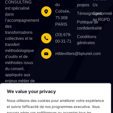
CONSULTING
du
propos
Us
est spécialisé
Colisée,
Témoignages
Conformité
dans
75 008
au RGPD
l’accompagnement
Politique de
PARIS
des
confidentialité
transformations
(33) 679-
Conditions
collectives et le
00-31-71
générales
transfert
méthodologique
mfdevillers@bpluriel.com
d’outils et de
méthodes issus
du conseil,
appliqués aux
enjeux métier de
l’entreprise.
We value your privacy
Nous utilisons des cookies pour améliorer votre expérience
et suivre l’efficacité de nos programmes executive. Vous
pouvez gérer vos préférences ou accepter tous les