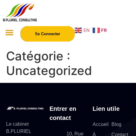
EN
FR
Se Connecter
Catégorie :
Uncategorized
Entrer en
Lien utile
contact
Le cabinet
Accueil
Blog
B.PLURIEL
10, Rue
À
Contact