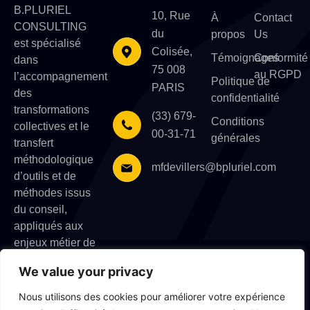
B.PLURIEL
10, Rue
À
Contact
CONSULTING
du
propos
Us
est spécialisé
Colisée,
Témoignages
Conformité
dans
75 008
au RGPD
l’accompagnement
Politique de
PARIS
des
confidentialité
transformations
(33) 679-
Conditions
collectives et le
00-31-71
générales
transfert
méthodologique
mfdevillers@bpluriel.com
d’outils et de
méthodes issus
du conseil,
appliqués aux
enjeux métier de
l’entreprise.
We value your privacy
Nous utilisons des cookies pour améliorer votre expérience